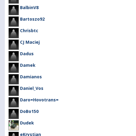
BalbinV8
Bartoszo92
Chrisbtc
CJ Maciej
Dadus
Damek
Damianos
Daniel_Vos
Daro=Hovotrans=
DoBo150
Dudek
eKrystian