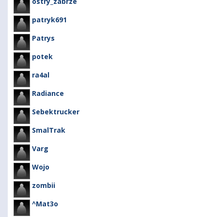
ostry_zabrze
patryk691
Patrys
potek
ra4al
Radiance
Sebektrucker
SmalTrak
Varg
Wojo
zombii
^Mat3o