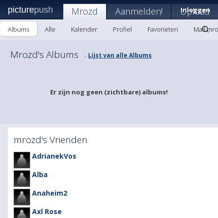
picture
push
Mrozd
Aanmelden!
Upload
Inloggen
Albums
Alle
Kalender
Profiel
Favorieten
Mail mr
Mrozd's Albums
Lijst van alle Albums
-
Er zijn nog geen (zichtbare) albums!
mrozd's Vrienden
AdrianekVos
Alba
Anaheim2
Axl Rose